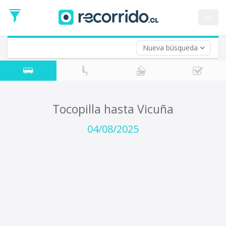
Fecha
de
en
Vuelta (opcional)
Ida
Fecha
de
Nueva búsqueda
Vuelta
Tocopilla hasta Vicuña
04/08/2025