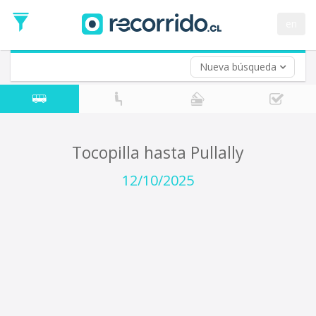
Fecha
de
en
Vuelta (opcional)
Ida
Fecha
de
Nueva búsqueda
Vuelta
Tocopilla hasta Pullally
12/10/2025