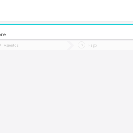
bre
de quieres ir?
Ida
Vuelta
Asientos
Pago
*
Fec
ozo Almonte
Fecha
de
de
Vuel
Ida