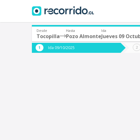
Desde
Hasta
Ida
Tocopilla
Pozo Almonte
Jueves 09 Octu
¿De dónde partes?
¿A dón
Ida 09/10/2025
*
*
Tocopilla
P
Origen
Destino