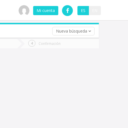
Mi cuenta
ES
EN
Nueva búsqueda
 (opcional)
Confirmación
ha
ta