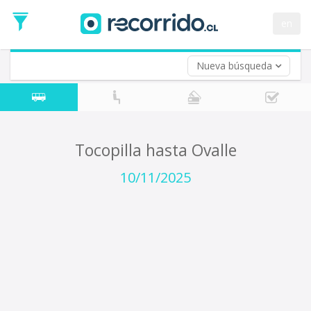
Fecha
de
en
Vuelta (opcional)
Ida
Fecha
de
Nueva búsqueda
Vuelta
Tocopilla hasta Ovalle
10/11/2025