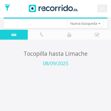
Fecha
de
en
Vuelta (opcional)
Ida
Fecha
de
Nueva búsqueda
Vuelta
Tocopilla hasta Limache
08/09/2025