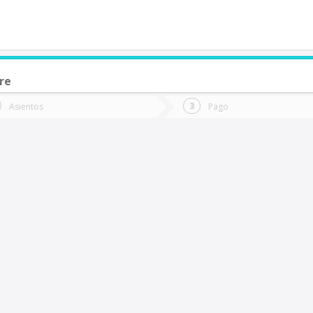
re
de quieres ir?
Ida
Vuelta
Asientos
Pago
*
Fec
hañaral
Fecha
de
de
Vuel
Ida