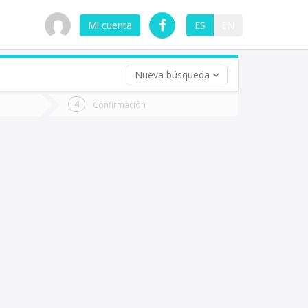
Mi cuenta
ES
EN
Nueva búsqueda
 (opcional)
Confirmación
ha
ta