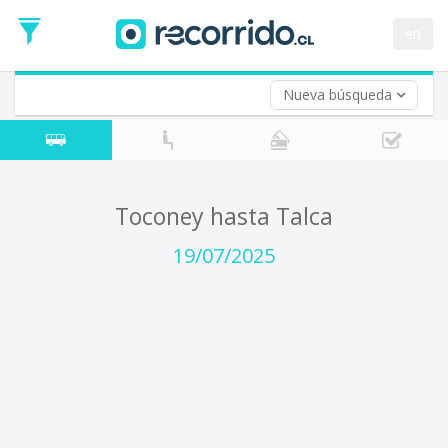
Fecha
de
en
Vuelta (opcional)
Ida
Fecha
de
Nueva búsqueda
Vuelta
Toconey hasta Talca
19/07/2025