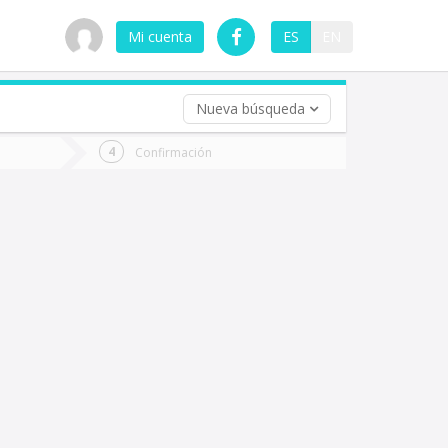
Mi cuenta
ES
EN
Nueva búsqueda
 (opcional)
Confirmación
ha
ta