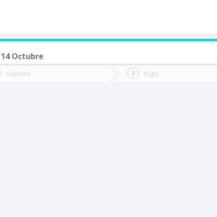
 14 Octubre
de quieres ir?
Ida
Vuelta
Asientos
Pago
*
Fec
ueva Imperial
Fecha
de
de
Vuel
Ida