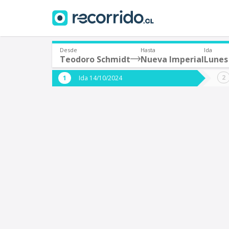
Desde
Hasta
Ida
Teodoro Schmidt
Nueva Imperial
Lunes
¿De dónde partes?
¿A dón
Ida 14/10/2024
*
*
Teodoro Schmidt
N
Origen
Destino