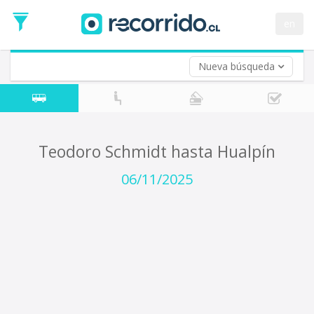
Fecha
de
en
Vuelta (opcional)
Ida
Fecha
de
Nueva búsqueda
Vuelta
Teodoro Schmidt hasta Hualpín
06/11/2025