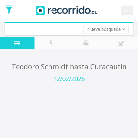
Fecha
de
en
Vuelta (opcional)
Ida
Fecha
de
Nueva búsqueda
Vuelta
Teodoro Schmidt hasta Curacautín
12/02/2025