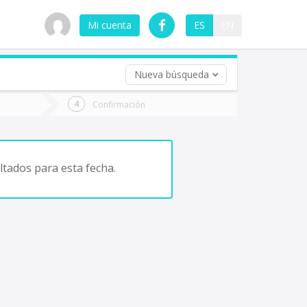
Mi cuenta
ES
EN
Nueva búsqueda
 (opcional)
Confirmación
ha
ta
tados para esta fecha.