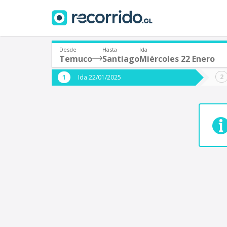
Desde
Hasta
Ida
Temuco
Santiago
Miércoles 22 Enero
¿De dónde partes?
¿A dón
Ida 22/01/2025
*
*
Temuco
S
Origen
Destino