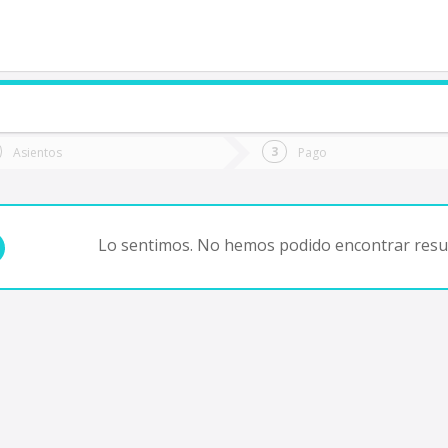
de quieres ir?
Ida
Vuelta
Asientos
Pago
*
Fec
antiago
Fecha
de
de
Vuel
Ida
Lo sentimos. No hemos podido encontrar resul