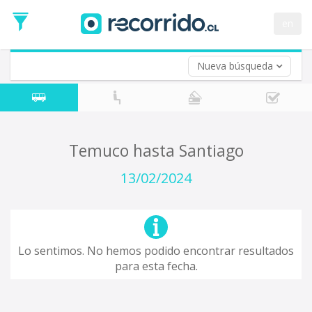
Fecha
de
en
Vuelta (opcional)
Ida
Fecha
de
Nueva búsqueda
Vuelta
Temuco hasta Santiago
13/02/2024
Lo sentimos. No hemos podido encontrar resultados
para esta fecha.