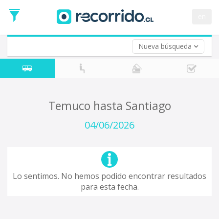
Fecha
de
en
Vuelta (opcional)
Ida
Fecha
de
Nueva búsqueda
Vuelta
Temuco hasta Santiago
04/06/2026
Lo sentimos. No hemos podido encontrar resultados
para esta fecha.