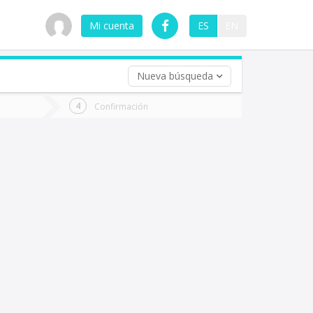
Mi cuenta
ES
EN
Nueva búsqueda
 (opcional)
Confirmación
ha
ta