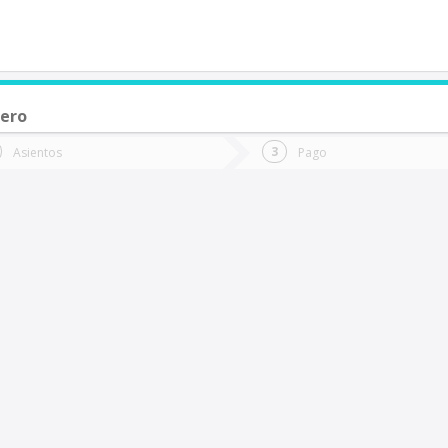
nero
de quieres ir?
Ida
Vuelta
Asientos
Pago
*
Fec
ueva Imperial
Fecha
de
de
Vuel
Ida