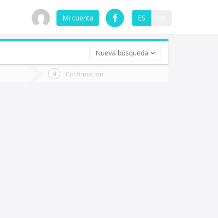
Mi cuenta
ES
EN
Nueva búsqueda
 (opcional)
Confirmación
ha
ta