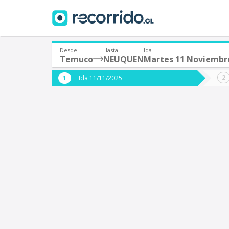
Desde
Hasta
Ida
Temuco
NEUQUEN
Martes 11 Noviembr
¿De dónde partes?
¿A dón
Ida 11/11/2025
*
*
Temuco
Origen
Destino