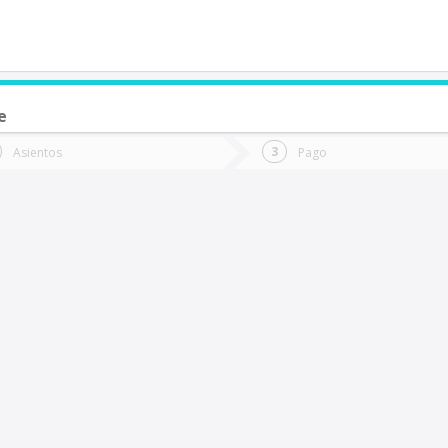
e
de quieres ir?
Ida
Vuelta
Asientos
Pago
*
Fec
NEUQUEN (Argentina)
Fecha
de
de
Vuel
Ida