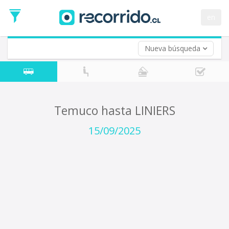
Fecha
de
en
Vuelta (opcional)
Ida
Fecha
de
Nueva búsqueda
Vuelta
Temuco hasta LINIERS
15/09/2025