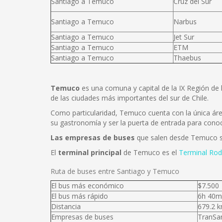
Santiago a Temuco
Cruz del Sur
Santiago a Temuco
Narbus
Santiago a Temuco
Jet Sur
Santiago a Temuco
ETM
Santiago a Temuco
Thaebus
Temuco
es una comuna y capital de la IX Región de 
de las ciudades más importantes del sur de Chile.
Como particularidad, Temuco cuenta con la única área
su gastronomía y ser la puerta de entrada para conoce
Las empresas de buses
que salen desde Temuco
El
terminal principal
de Temuco es el
Terminal Rod
Ruta de buses entre Santiago y Temuco
El bus más económico
$7.500
El bus más rápido
6h 40m
Distancia
679.2 
Empresas de buses
TranSan