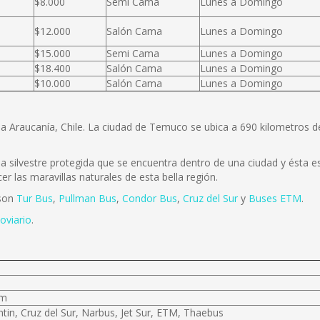
$8.000
Semi Cama
Lunes a Domingo
$12.000
Salón Cama
Lunes a Domingo
$15.000
Semi Cama
Lunes a Domingo
$18.400
Salón Cama
Lunes a Domingo
$10.000
Salón Cama
Lunes a Domingo
la Araucanía, Chile. La ciudad de Temuco se ubica a 690 kilometros 
 silvestre protegida que se encuentra dentro de una ciudad y ésta es 
r las maravillas naturales de esta bella región.
 son
Tur Bus
,
Pullman Bus
,
Condor Bus
,
Cruz del Sur
y
Buses ETM
.
oviario
.
km
tin, Cruz del Sur, Narbus, Jet Sur, ETM, Thaebus