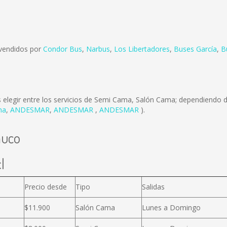
 vendidos por
Condor Bus
,
Narbus
,
Los Libertadores
,
Buses García
,
B
elegir entre los servicios de Semi Cama, Salón Cama; dependiendo de
ima
,
ANDESMAR
,
ANDESMAR
,
ANDESMAR
).
muco
l
Precio desde
Tipo
Salidas
$11.900
Salón Cama
Lunes a Domingo