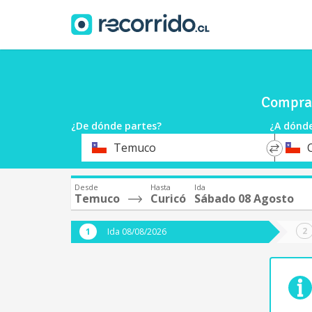
Compra 
¿De dónde partes?
¿A dónde
*
*
Temuco
Origen
Destin
Desde
Hasta
Ida
Temuco
Curicó
Sábado 08 Agosto
Ida 08/08/2026