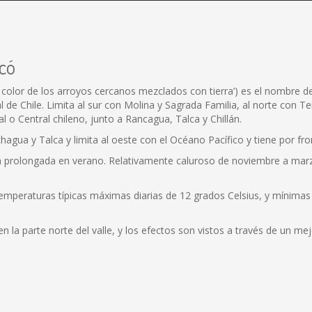
icó
 color de los arroyos cercanos mezclados con tierra’) es el nombre de 
al de Chile. Limita al sur con Molina y Sagrada Familia, al norte con 
l o Central chileno, junto a Rancagua, Talca y Chillán.
hagua y Talca y limita al oeste con el Océano Pacífico y tiene por fron
ca prolongada en verano. Relativamente caluroso de noviembre a ma
temperaturas típicas máximas diarias de 12 grados Celsius, y mínima
 la parte norte del valle, y los efectos son vistos a través de un me