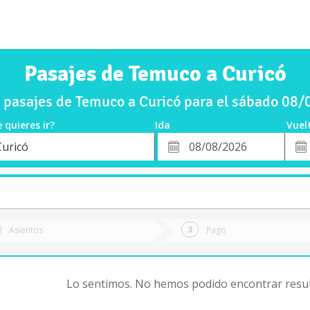
Pasajes de Temuco a Curicó
pasajes de Temuco a Curicó para el sábado 08
 quieres ir?
Ida
Vuel
*
Fech
Curicó
o
Fecha
de
de
Vuel
Ida
Asientos
Pago
Lo sentimos. No hemos podido encontrar resul