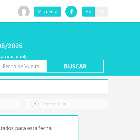
Mi cuenta
ES
EN
/08/2026
ta (opcional)
a
ta
Confirmación
tados para esta fecha.