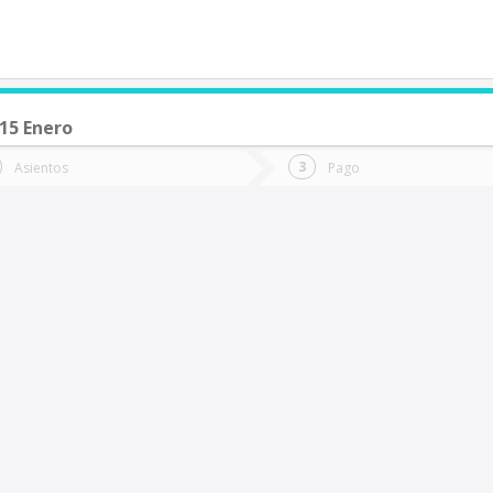
15 Enero
de quieres ir?
Ida
Vuelta
Asientos
Pago
*
Fec
Cruce Los Tambores
Fecha
de
de
Vuel
Ida