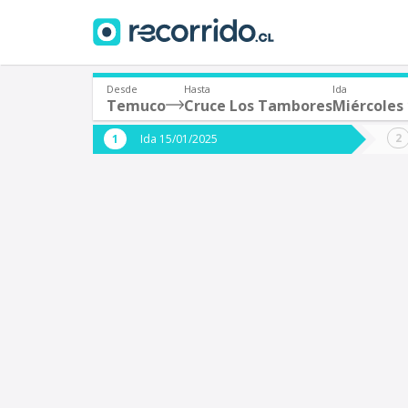
Desde
Hasta
Ida
Temuco
Cruce Los Tambores
Miércoles 
¿De dónde partes?
¿A dón
Ida 15/01/2025
*
*
Temuco
Origen
Destino