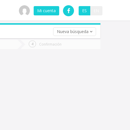
Mi cuenta
ES
EN
Nueva búsqueda
 (opcional)
Confirmación
ha
ta