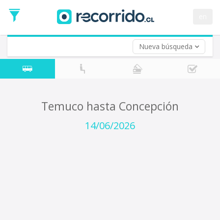
Fecha
de
en
Vuelta (opcional)
Ida
Fecha
de
Nueva búsqueda
Vuelta
Temuco hasta Concepción
14/06/2026