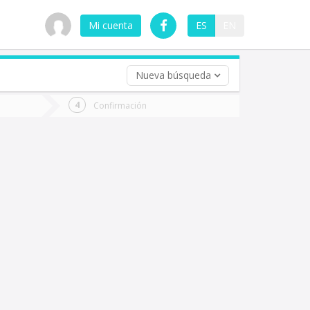
Mi cuenta
ES
EN
Nueva búsqueda
 (opcional)
Confirmación
ha
ta