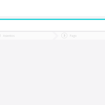
de quieres ir?
Ida
Vuelta
Asientos
Pago
*
Fec
honchi
Fecha
de
de
Vuel
Ida