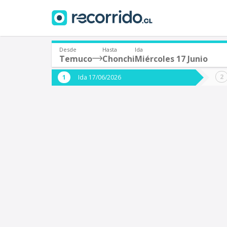
Desde
Hasta
Ida
Temuco
Chonchi
Miércoles 17 Junio
¿De dónde partes?
¿A dón
Ida 17/06/2026
*
*
Temuco
C
Origen
Destino