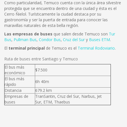
Como particularidad, Temuco cuenta con la única área silvestre
protegida que se encuentra dentro de una ciudad y ésta es el
Cerro Ñielol. Turísticamente la ciudad destaca por su
gastronomía y ser la puerta de entrada para conocer las
maravillas naturales de esta bella región.
Las empresas de buses
que salen desde Temuco son
Tur
Bus
,
Pullman Bus
,
Condor Bus
,
Cruz del Sur
y
Buses ETM
.
El
terminal principal
de Temuco es el
Terminal Rodoviario
.
Ruta de buses entre Santiago y Temuco
El bus más
$7.500
económico
El bus más
6h 40m
rápido
Distancia
679.2 km
Empresas de
TranSantin, Cruz del Sur, Narbus, Jet
buses
Sur, ETM, Thaebus