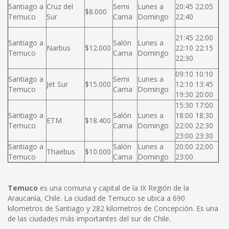
Santiago a
Cruz del
Semi
Lunes a
20:45 22:05
$8.000
Temuco
Sur
Cama
Domingo
22:40
21:45 22:00
Santiago a
Salón
Lunes a
Narbus
$12.000
22:10 22:15
Temuco
Cama
Domingo
22:30
09:10 10:10
Santiago a
Semi
Lunes a
Jet Sur
$15.000
12:10 13:45
Temuco
Cama
Domingo
19:30 20:00
15:30 17:00
Santiago a
Salón
Lunes a
18:00 18:30
ETM
$18.400
Temuco
Cama
Domingo
22:00 22:30
23:00 23:30
Santiago a
Salón
Lunes a
20:00 22:00
Thaebus
$10.000
Temuco
Cama
Domingo
23:00
Temuco
es una comuna y capital de la IX Región de la
Araucanía, Chile. La ciudad de Temuco se ubica a 690
kilometros de Santiago y 282 kilometros de Concepción. Es una
de las ciudades más importantes del sur de Chile.