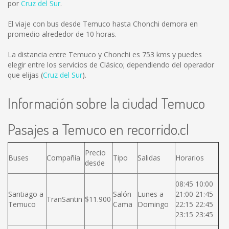
por
Cruz del Sur
.
El viaje con bus desde Temuco hasta Chonchi demora en
promedio alrededor de 10 horas.
La distancia entre Temuco y Chonchi es
753 kms
y puedes
elegir entre los servicios de Clásico; dependiendo del operador
que elijas (
Cruz del Sur
).
Información sobre la ciudad Temuco
Pasajes a Temuco en recorrido.cl
Precio
Buses
Compañía
Tipo
Salidas
Horarios
desde
08:45 10:00
Santiago a
Salón
Lunes a
21:00 21:45
TranSantin
$11.900
Temuco
Cama
Domingo
22:15 22:45
23:15 23:45