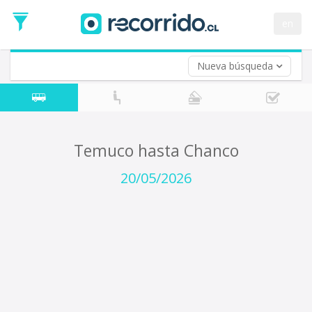
Fecha
de
en
Vuelta (opcional)
Ida
Fecha
de
Nueva búsqueda
Vuelta
Temuco hasta Chanco
20/05/2026