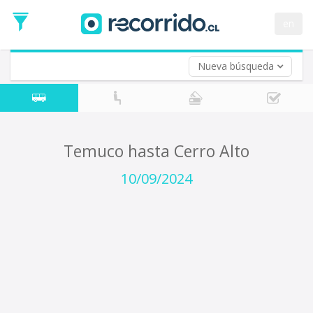
Fecha
de
en
Vuelta (opcional)
Ida
Fecha
de
Nueva búsqueda
Vuelta
Temuco hasta Cerro Alto
10/09/2024