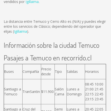
vendidos por
Igillaima
.
La distancia entre Temuco y Cerro Alto es
(N/A)
y puedes elegir
entre los servicios de Clásico; dependiendo del operador que
elijas (
Igillaima
).
Información sobre la ciudad Temuco
Pasajes a Temuco en recorrido.cl
Precio
Buses
Compañía
Tipo
Salidas
Horarios
desde
08:45 10:00
Santiago a
Salón
Lunes a
21:00 21:45
TranSantin
$11.900
Temuco
Cama
Domingo
22:15 22:45
23:15 23:45
Santiago a
Cruz del
Semi
Lunes a
20:45 22:05