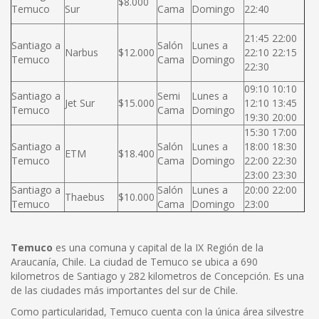
$8.000
Temuco
Sur
Cama
Domingo
22:40
21:45 22:00
Santiago a
Salón
Lunes a
Narbus
$12.000
22:10 22:15
Temuco
Cama
Domingo
22:30
09:10 10:10
Santiago a
Semi
Lunes a
Jet Sur
$15.000
12:10 13:45
Temuco
Cama
Domingo
19:30 20:00
15:30 17:00
Santiago a
Salón
Lunes a
18:00 18:30
ETM
$18.400
Temuco
Cama
Domingo
22:00 22:30
23:00 23:30
Santiago a
Salón
Lunes a
20:00 22:00
Thaebus
$10.000
Temuco
Cama
Domingo
23:00
Temuco
es una comuna y capital de la IX Región de la
Araucanía, Chile. La ciudad de Temuco se ubica a 690
kilometros de Santiago y 282 kilometros de Concepción. Es una
de las ciudades más importantes del sur de Chile.
Como particularidad, Temuco cuenta con la única área silvestre