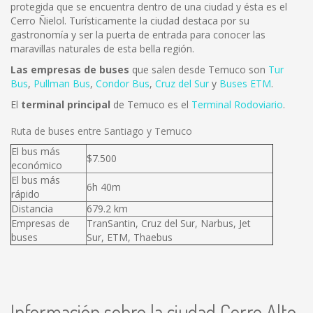
protegida que se encuentra dentro de una ciudad y ésta es el
Cerro Ñielol. Turísticamente la ciudad destaca por su
gastronomía y ser la puerta de entrada para conocer las
maravillas naturales de esta bella región.
Las empresas de buses
que salen desde Temuco son
Tur
Bus
,
Pullman Bus
,
Condor Bus
,
Cruz del Sur
y
Buses ETM
.
El
terminal principal
de Temuco es el
Terminal Rodoviario
.
Ruta de buses entre Santiago y Temuco
El bus más
$7.500
económico
El bus más
6h 40m
rápido
Distancia
679.2 km
Empresas de
TranSantin, Cruz del Sur, Narbus, Jet
buses
Sur, ETM, Thaebus
Información sobre la ciudad Cerro Alto