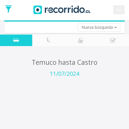
Fecha
de
en
Vuelta (opcional)
Ida
Fecha
de
Nueva búsqueda
Vuelta
Temuco hasta Castro
11/07/2024