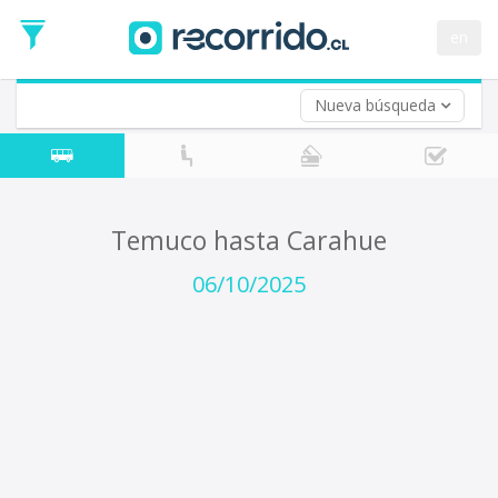
Fecha
de
en
Vuelta (opcional)
Ida
Fecha
de
Nueva búsqueda
Vuelta
Temuco hasta Carahue
06/10/2025