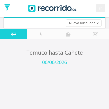
Fecha
de
en
Vuelta (opcional)
Ida
Fecha
de
Nueva búsqueda
Vuelta
Temuco hasta Cañete
06/06/2026