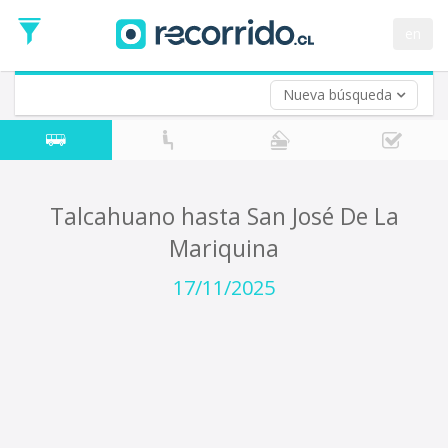
Fecha
de
en
Vuelta (opcional)
Ida
Fecha
de
Nueva búsqueda
Vuelta
Talcahuano hasta San José De La
Mariquina
17/11/2025