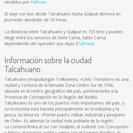
vendidos por
Pullman
.
El viaje con bus desde Talcahuano hasta Quilpué demora en
promedio alrededor de 10 horas.
La distancia entre Talcahuano y Quilpué es
725 kms
y puedes
elegir entre los servicios de Semi Cama, Salón Cama;
dependiendo del operador que elijas (
Pullman
).
Información sobre la ciudad
Talcahuano
Talcahuano (mapudungún Tralkawenu: «Cielo Tronador») es una
ciudad y comuna de la llamada Zona Centro Sur de Chile,
ubicada en el centro geográfico del país, perteneciente a la
Provincia de Concepción en la Región del Biobío.
Talcahuano es uno de los puertos más importantes del país, y
su economía está basada principalmente en la industria y la
pesca. Su lema es: «Primer puerto militar, industrial y pesquero
de Chile». Es además la ciudad más poblada de la región.
La comuna limita al sur con Hualpén; al sudeste con Concepción
y Penco; al noreste, norte y oeste con el Océano Pacífico. Al