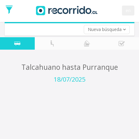
Fecha
de
en
Vuelta (opcional)
Ida
Fecha
de
Nueva búsqueda
Vuelta
Talcahuano hasta Purranque
18/07/2025