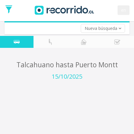
Fecha
de
en
Vuelta (opcional)
Ida
Fecha
de
Nueva búsqueda
Vuelta
Talcahuano hasta Puerto Montt
15/10/2025