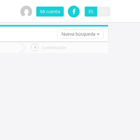
Mi cuenta
ES
EN
Nueva búsqueda
 (opcional)
Confirmación
ha
ta