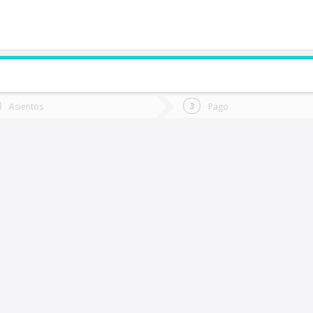
de quieres ir?
Ida
Vuelta
Asientos
Pago
*
Fec
oncepción
Fecha
de
de
Vuel
Ida