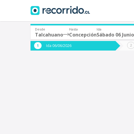
Desde
Hasta
Ida
Talcahuano
Concepción
Sábado 06 Junio
¿De dónde partes?
¿A dón
Ida 06/06/2026
*
*
Talcahuano
C
Origen
Destino