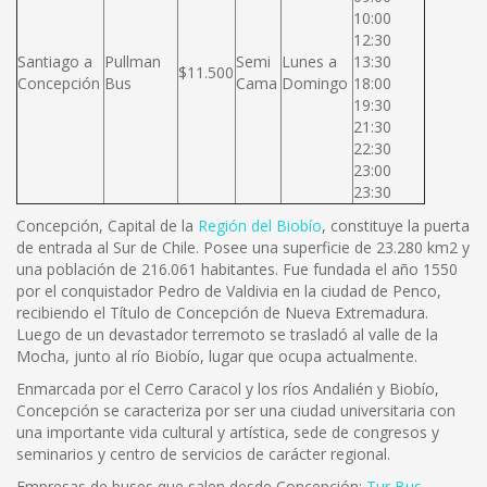
10:00
12:30
Santiago a
Pullman
Semi
Lunes a
13:30
$11.500
Concepción
Bus
Cama
Domingo
18:00
19:30
21:30
22:30
23:00
23:30
Concepción, Capital de la
Región del Biobío
, constituye la puerta
de entrada al Sur de Chile. Posee una superficie de 23.280 km2 y
una población de 216.061 habitantes. Fue fundada el año 1550
por el conquistador Pedro de Valdivia en la ciudad de Penco,
recibiendo el Título de Concepción de Nueva Extremadura.
Luego de un devastador terremoto se trasladó al valle de la
Mocha, junto al río Biobío, lugar que ocupa actualmente.
Enmarcada por el Cerro Caracol y los ríos Andalién y Biobío,
Concepción se caracteriza por ser una ciudad universitaria con
una importante vida cultural y artística, sede de congresos y
seminarios y centro de servicios de carácter regional.
Empresas de buses que salen desde Concepción:
Tur Bus
,