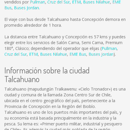
vendidos por
Pullman
,
Cruz del Sur
,
ETM
,
Buses Nilahue
,
EME
Bus
,
Buses Jordan
.
El viaje con bus desde Talcahuano hasta Concepción demora en
promedio alrededor de 1 hora.
La distancia entre Talcahuano y Concepción es
57 kms
y puedes
elegir entre los servicios de Salón Cama, Semi Cama, Premium
180°, Clásico; dependiendo del operador que elijas (
Pullman
,
Cruz del Sur
,
ETM
,
Buses Nilahue
,
EME Bus
,
Buses Jordan
).
Información sobre la ciudad
Talcahuano
Talcahuano (mapudungún Tralkawenu: «Cielo Tronador») es una
ciudad y comuna de la llamada Zona Centro Sur de Chile,
ubicada en el centro geográfico del país, perteneciente a la
Provincia de Concepción en la Región del Biobío.
Talcahuano es uno de los puertos más importantes del país, y
su economía está basada principalmente en la industria y la
pesca. Su lema es: «Primer puerto militar, industrial y pesquero
de Chile». Es además la ciudad más poblada de la región.