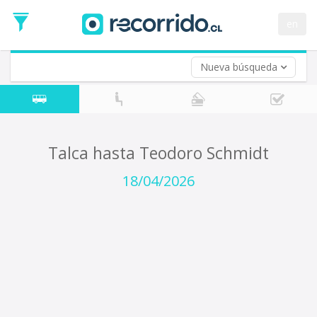
Fecha
de
en
Vuelta (opcional)
Ida
Fecha
de
Nueva búsqueda
Vuelta
Talca hasta Teodoro Schmidt
18/04/2026