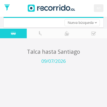
Fecha
de
en
Vuelta (opcional)
Ida
Fecha
de
Nueva búsqueda
Vuelta
Talca hasta Santiago
09/07/2026