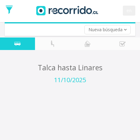
Fecha
de
en
Vuelta (opcional)
Ida
Fecha
de
Nueva búsqueda
Vuelta
Talca hasta Linares
11/10/2025