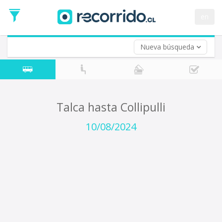
Fecha
de
en
Vuelta (opcional)
Ida
Fecha
de
Nueva búsqueda
Vuelta
Talca hasta Collipulli
10/08/2024