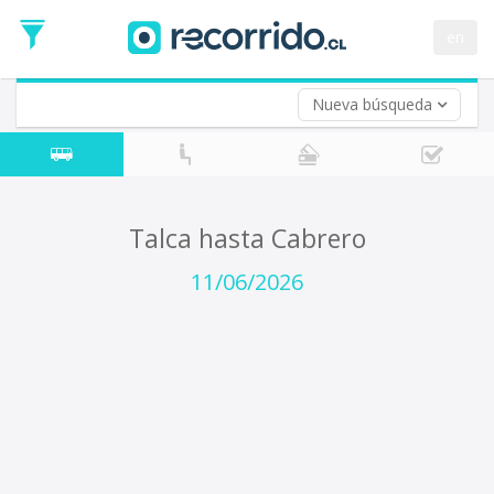
Fecha
de
en
Vuelta (opcional)
Ida
Fecha
de
Nueva búsqueda
Vuelta
Talca hasta Cabrero
11/06/2026