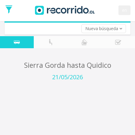
Fecha
de
en
Vuelta (opcional)
Ida
Fecha
de
Nueva búsqueda
Vuelta
Sierra Gorda hasta Quidico
21/05/2026