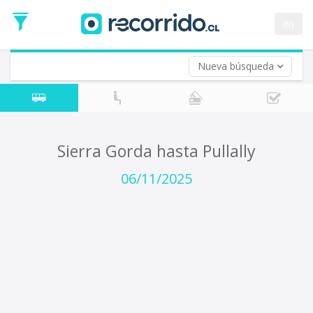
Fecha
de
en
Vuelta (opcional)
Ida
Fecha
de
Nueva búsqueda
Vuelta
Sierra Gorda hasta Pullally
06/11/2025