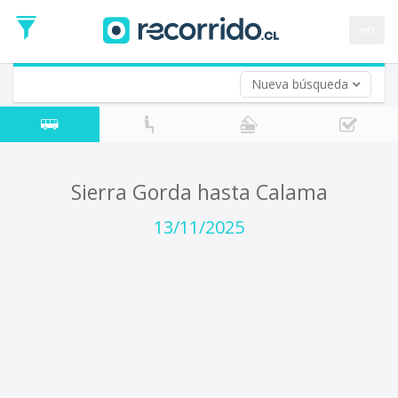
Fecha
de
en
Vuelta (opcional)
Ida
Fecha
de
Nueva búsqueda
Vuelta
Sierra Gorda hasta Calama
13/11/2025