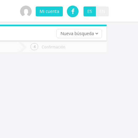
Mi cuenta
ES
EN
Nueva búsqueda
 (opcional)
Confirmación
ha
ta