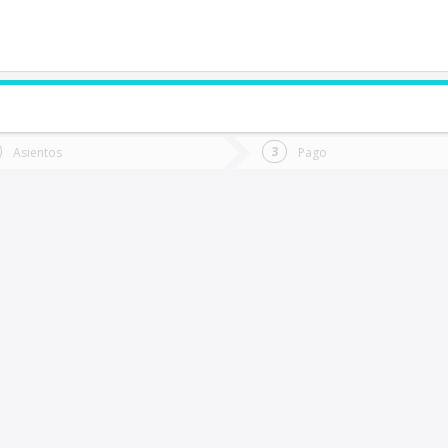
de quieres ir?
Ida
Vuelta
Asientos
Pago
*
Fec
iña Del Mar
Fecha
de
de
Vuel
Ida