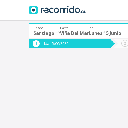
Desde
Hasta
Ida
Santiago
Viña Del Mar
Lunes 15 Junio
¿De dónde partes?
¿A dón
Ida 15/06/2026
*
*
Santiago
V
Origen
Destino