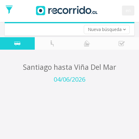
Fecha
de
en
Vuelta (opcional)
Ida
Fecha
de
Nueva búsqueda
Vuelta
Santiago hasta Viña Del Mar
04/06/2026