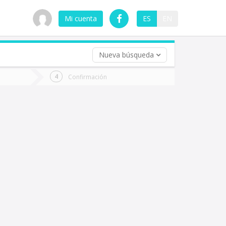
Mi cuenta
ES
EN
Nueva búsqueda
 (opcional)
Confirmación
ha
ta