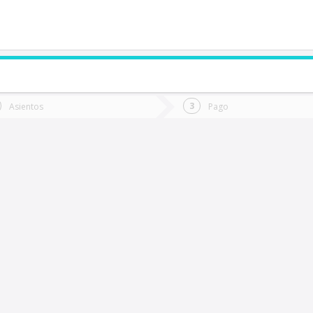
de quieres ir?
Ida
Vuelta
Asientos
Pago
*
Fec
alparaíso
Fecha
de
de
Vuel
Ida