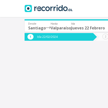
Desde
Hasta
Ida
Santiago
Valparaíso
Jueves 22 Febrero
¿De dónde partes?
¿A dón
Ida 22/02/2024
*
*
Santiago
V
Origen
Destino