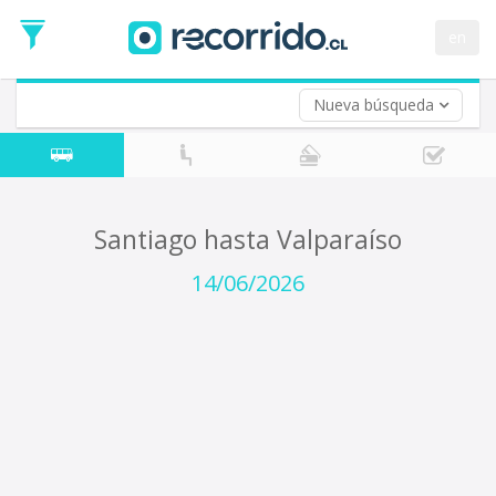
Fecha
de
en
Vuelta (opcional)
Ida
Fecha
de
Nueva búsqueda
Vuelta
Santiago hasta Valparaíso
14/06/2026