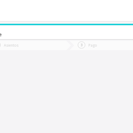
e
de quieres ir?
Ida
Vuelta
Asientos
Pago
*
Fec
aldivia
Fecha
de
de
Vuel
Ida