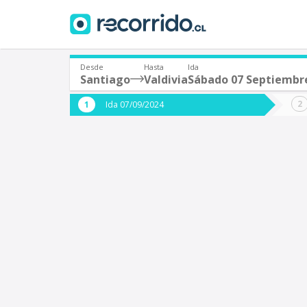
Desde
Hasta
Ida
Santiago
Valdivia
Sábado 07 Septiembr
¿De dónde partes?
¿A dón
Ida 07/09/2024
*
*
Santiago
V
Origen
Destino