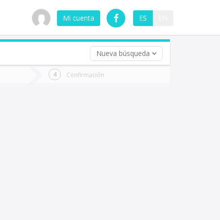
Mi cuenta
ES
EN
Nueva búsqueda
 (opcional)
Confirmación
ha
ta