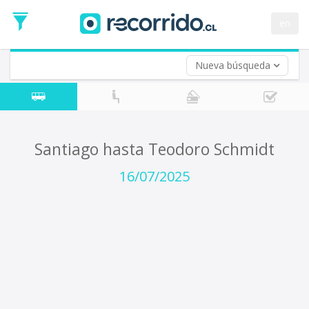
Fecha
de
en
Vuelta (opcional)
Ida
Fecha
de
Nueva búsqueda
Vuelta
Santiago hasta Teodoro Schmidt
16/07/2025