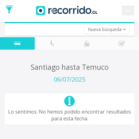
Fecha
de
en
Vuelta (opcional)
Ida
Fecha
de
Nueva búsqueda
Vuelta
Santiago hasta Temuco
06/07/2025
Lo sentimos. No hemos podido encontrar resultados
para esta fecha.