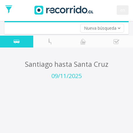
Fecha
de
en
Vuelta (opcional)
Ida
Fecha
de
Nueva búsqueda
Vuelta
Santiago hasta Santa Cruz
09/11/2025