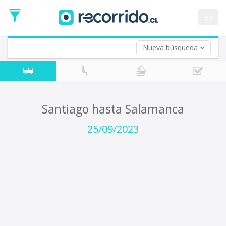
Fecha
de
en
Vuelta (opcional)
Ida
Fecha
de
Nueva búsqueda
Vuelta
Santiago hasta Salamanca
25/09/2023